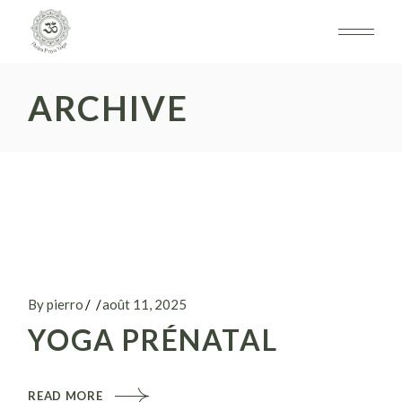
Skip
to
the
content
ARCHIVE
By pierro
août 11, 2025
YOGA PRÉNATAL
READ MORE