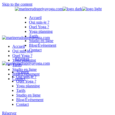
Skip to the content
Accueil
Qui suis-je ?
Quel Yoga ?
Yoga planning
Tarifs
Studio en ligne
Blog/Événement
Accueil
Contact
Qui suis-je ?
Quel Yoga ?
Réserver
Yoga planning
Tarifs
Studio en ligne
Accueil
Blog/Événement
Qui suis-je ?
Contact
Quel Yoga ?
Yoga planning
Tarifs
Studio en ligne
Blog/Événement
Contact
Réserver