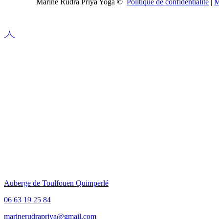
Marine Rudra Priya Yoga ©
Politique de confidentialité
|
M
RUDRA PRIYA
YOGA
Auberge de Toulfouen Quimperlé
06 63 19 25 84
marinerudrapriya@gmail.com