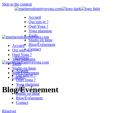
Skip to the content
Accueil
Qui suis-je ?
Quel Yoga ?
Yoga planning
Tarifs
Studio en ligne
Blog/Événement
Accueil
Contact
Qui suis-je ?
Quel Yoga ?
Réserver
Yoga planning
Tarifs
Studio en ligne
Accueil
Blog/Événement
Qui suis-je ?
Contact
Quel Yoga ?
Yoga planning
Blog/Événement
Tarifs
Studio en ligne
Blog/Événement
Contact
Réserver