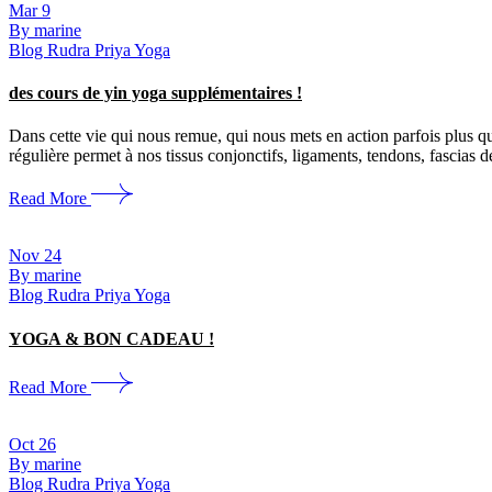
Mar
9
By marine
Blog Rudra Priya Yoga
des cours de yin yoga supplémentaires !
Dans cette vie qui nous remue, qui nous mets en action parfois plus q
régulière permet à nos tissus conjonctifs, ligaments, tendons, fascias d
Read More
Nov
24
By marine
Blog Rudra Priya Yoga
YOGA & BON CADEAU !
Read More
Oct
26
By marine
Blog Rudra Priya Yoga